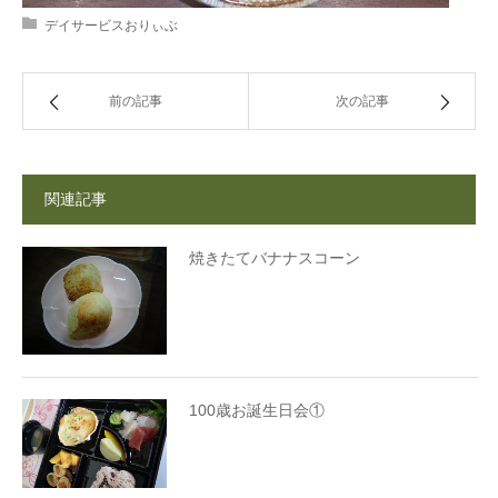
デイサービスおりぃぶ
前の記事
次の記事
関連記事
焼きたてバナナスコーン
100歳お誕生日会①