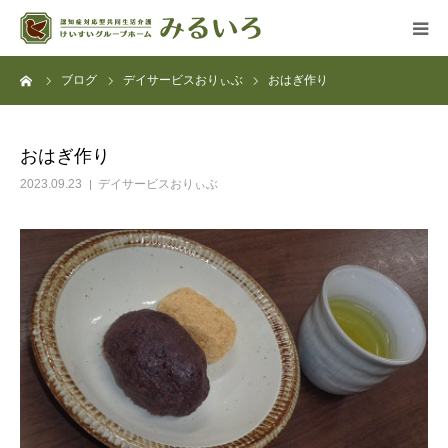
ーム
ブログ
デイサービスおりぃぶ
おはぎ作り
グループホーム
デイサービス
おはぎ作り
2023.09.23
デイサービスおりぃぶ
アクセス
よくある質問
法人概要