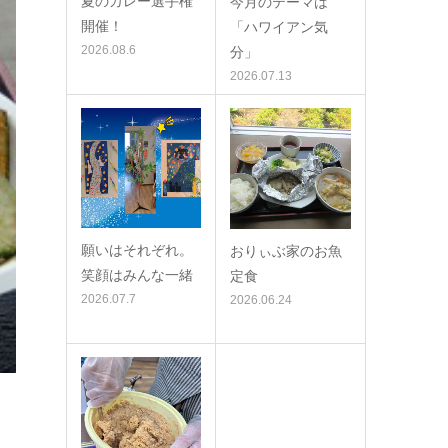
夏のカレー選手権
今月のテーマは
開催！
「ハワイアン気
2026.08.6
分」
2026.07.13
願いはそれぞれ。
おりぃぶ家のお魚
笑顔はみんな一緒
定食
2026.07.7
2026.06.24