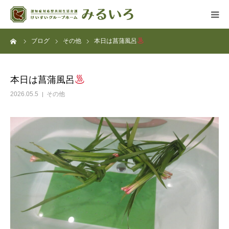
ーム
ブログ
その他
本日は菖蒲風呂
グループホーム
デイサービス
本日は菖蒲風呂
2026.05.5
その他
アクセス
よくある質問
法人概要