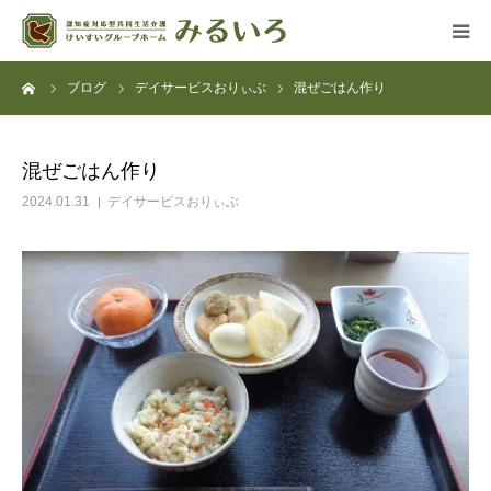
ーム
ブログ
デイサービスおりぃぶ
混ぜごはん作り
グループホーム
デイサービス
混ぜごはん作り
2024.01.31
デイサービスおりぃぶ
アクセス
よくある質問
法人概要