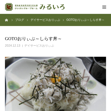
ーム
ブログ
デイサービスおりぃぶ
GOTOおりぃぶ～しらす丼～
グループホーム
デイサービス
GOTOおりぃぶ～しらす丼～
2024.12.13
デイサービスおりぃぶ
アクセス
よくある質問
法人概要