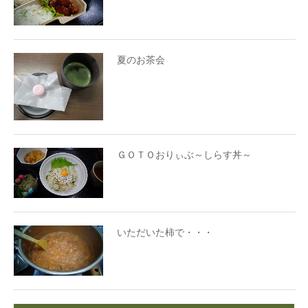
夏のお茶会
ＧＯＴＯおりぃぶ～しらす丼～
いただいた柿で・・・