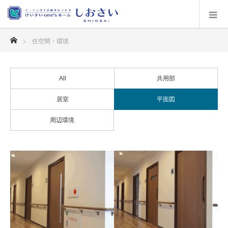
ホーム
住空間・環境
All
共用部
居室
平面図
周辺環境