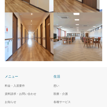
平面図 1階
平面図 2階
メニュー
生活
平面図 3階
平面図 4階
料金・入居要件
想い
資料請求・お問い合わせ
医療・介護
お知らせ
各種サービス