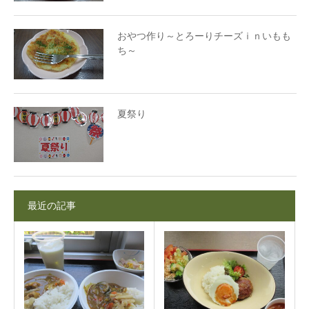
おやつ作り～とろーりチーズｉｎいもも
ち～
夏祭り
最近の記事