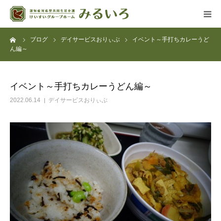
ーム
ブログ
デイサービスおりぃぶ
イベント～手打ちカレーうど
グループホーム
ん編～
デイサービス
イベント～手打ちカレーうどん編～
アクセス
2022.06.14
デイサービスおりぃぶ
よくある質問
法人概要