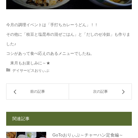
今月の調理イベントは「手打ちカレーうどん」！！
その他に「枝豆と塩昆布の混ぜごはん」と「だしのせ冷奴」も作りま
した♪
コシがあって食べ応えのあるメニューでしたね。
来月もお楽しみに～★
デイサービスおりぃぶ
前の記事
次の記事
関連記事
GoToおりぃぶ～チャーハン定食編～