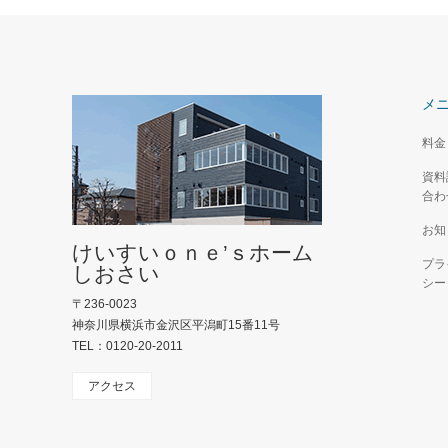
メ
料金
資料
合わ
お知
けいすいｏｎｅ’ｓホーム
プラ
しおさい
シー
〒236-0023
神奈川県横浜市金沢区平潟町15番11号
TEL：0120-20-2011
アクセス