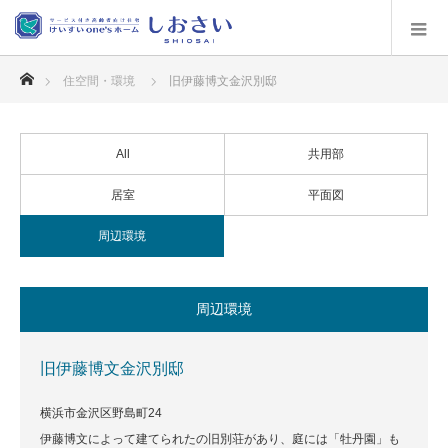
ホーム
住空間・環境
旧伊藤博文金沢別邸
All
共用部
居室
平面図
周辺環境
周辺環境
旧伊藤博文金沢別邸
横浜市金沢区野島町24
伊藤博文によって建てられたの旧別荘があり、庭には「牡丹園」も