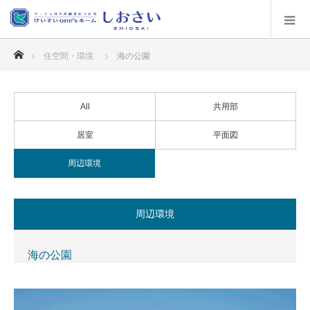
ホーム
住空間・環境
海の公園
All
共用部
居室
平面図
周辺環境
周辺環境
海の公園