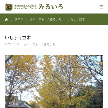
ーム
ブログ
グループホームみるいろ
いちょう並木
グループホーム
デイサービス
いちょう並木
2022.11.24
グループホームみるいろ
アクセス
よくある質問
法人概要