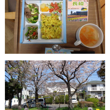
ら
す
。
穏
や
か
な
毎
日
と
安
心
が
、
“
せ
せ
ら