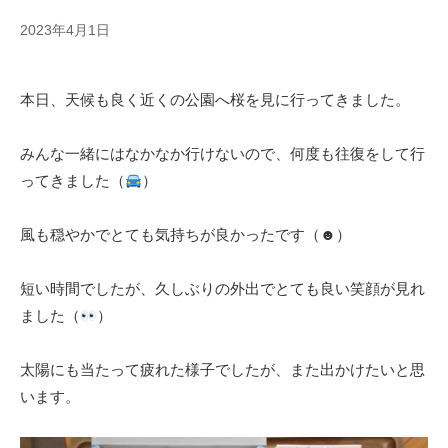
景
宅
せ
翠
2023年4月1日
b
型
ら
会
y
有
ぎ
の
s
料
本日、天候も良く近くの公園へ桜を見に行ってきました。
e
有
老
|
s
人
料
e
ホ
老
みんな一緒にはなかなか行けないので、何度も往復をして行
住
r
ー
人
ってきました（
）
宅
a
ム
ホ
型
g
ー
風も穏やかでとても気持ちが良かったです（☻）
有
i
ム
料
。
短い時間でしたが、久しぶりの外出でとても良い笑顔が見れ
老
自
ました（
）
人
分
ホ
ら
太陽にも当たって疲れた様子でしたが、また出かけたいと思
ー
し
います。
く
ム
暮