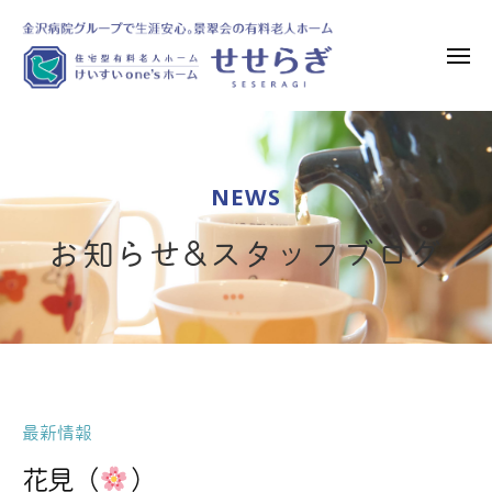
け
ー
コ
い
ン
す
メ
テ
い
ニ
ュ
ン
o
け
金
ー
n
ツ
い
沢
e
へ
病
す
’
NEWS
ス
院
い
s
グ
キ
o
ホ
お知らせ&スタッフブログ
ル
ッ
n
ー
ー
プ
ム
e
プ
せ
’
で
せ
s
生
ら
ホ
涯
ぎ
安
ー
最新情報
心
ム
|
。
花見（
）
住
せ