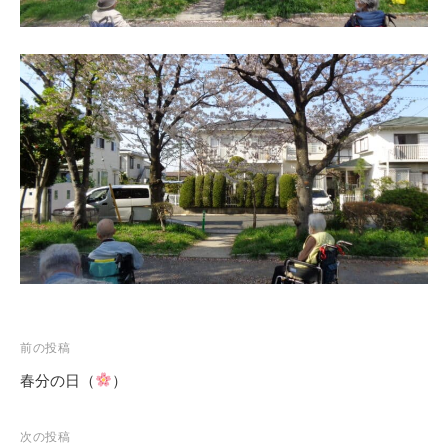
ぎ
”
に
は
あ
り
ま
す
。
前の投稿
春分の日（
）
投
稿
次の投稿