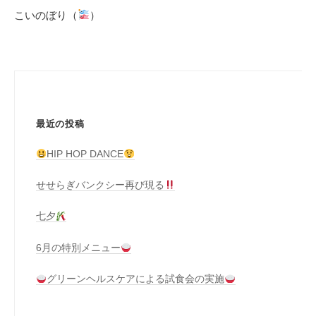
ナ
こいのぼり（
）
ビ
ゲ
ー
シ
ョ
最近の投稿
ン
HIP HOP DANCE
せせらぎバンクシー再び現る
七夕
6月の特別メニュー
グリーンヘルスケアによる試食会の実施