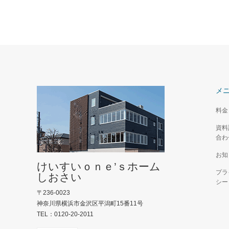
メ
料金
資料
合わ
お知
けいすいｏｎｅ’ｓホーム
プラ
しおさい
シー
〒236-0023
神奈川県横浜市金沢区平潟町15番11号
TEL：0120-20-2011