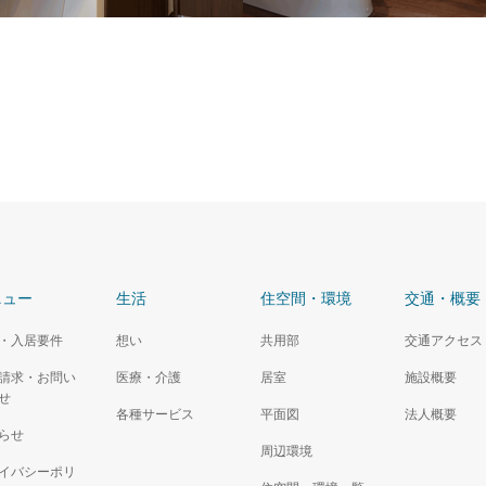
トイレ
水対応
ウォシュレット
ニュー
生活
住空間・環境
交通・概要
・入居要件
想い
共用部
交通アクセス
請求・お問い
医療・介護
居室
施設概要
せ
各種サービス
平面図
法人概要
らせ
周辺環境
イバシーポリ