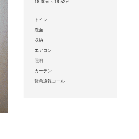
18.30㎡～19.52㎡
トイレ
洗面
収納
エアコン
照明
カーテン
緊急通報コール