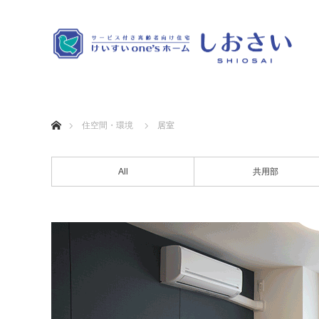
ホーム
住空間・環境
居室
All
共用部