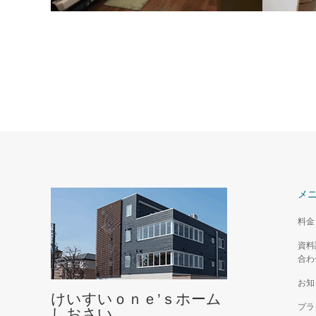
居室
洗面
18.30㎡～19.52㎡
温水・冷
メ
料金
資料
合わ
お知
けいすいｏｎｅ’ｓホーム
プラ
しおさい