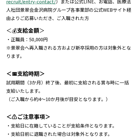
recruit/entry-contact/
）または公式LINE、お電話、医療法
人社団景翠会金沢病院グループ各事業部の公式WEBサイト経
由よりご応募いただき、ご入職された方
＜💰
支給金額
＞
・正職員：50,000円
※景翠会へ再入職される方および新卒採用の方は対象外とな
ります。
＜📅支給時期＞
試用期間（3か月）終了後、最初に支給される賞与時に一括
支給いたします。
（ご入職から約4～10か月後が目安となります。）
＜⚠ご注意事項＞
・支給日に在籍していることが支給条件となります。
・支給日前に退職された場合は対象外となります。