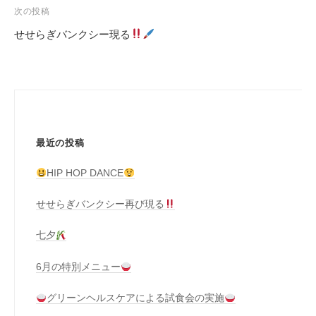
稿
次の投稿
ナ
せせらぎバンクシー現る
ビ
ゲ
ー
シ
ョ
最近の投稿
ン
HIP HOP DANCE
せせらぎバンクシー再び現る
七夕
6月の特別メニュー
グリーンヘルスケアによる試食会の実施