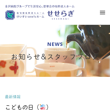
け
ー
コ
い
ン
す
メ
テ
い
ニ
ュ
ン
o
け
金
ー
n
ツ
い
沢
e
へ
病
す
’
NEWS
ス
院
い
s
グ
キ
o
ホ
お知らせ&スタッフブログ
ル
ッ
n
ー
ー
プ
ム
e
プ
せ
’
で
せ
s
生
ら
ホ
涯
ぎ
安
ー
最新情報
心
ム
|
。
こどもの日（
）
住
せ