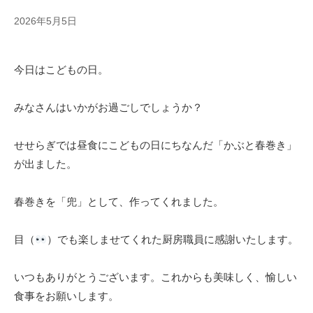
景
宅
せ
翠
2026年5月5日
b
型
ら
会
y
有
ぎ
の
s
料
今日はこどもの日。
e
有
老
|
s
人
料
e
ホ
老
みなさんはいかがお過ごしでしょうか？
住
r
ー
人
宅
a
ム
ホ
せせらぎでは昼食にこどもの日にちなんだ「かぶと春巻き」
型
g
ー
が出ました。
有
i
ム
料
。
春巻きを「兜」として、作ってくれました。
老
自
人
分
目（
）でも楽しませてくれた厨房職員に感謝いたします。
ホ
ら
ー
し
いつもありがとうございます。これからも美味しく、愉しい
く
ム
食事をお願いします。
暮