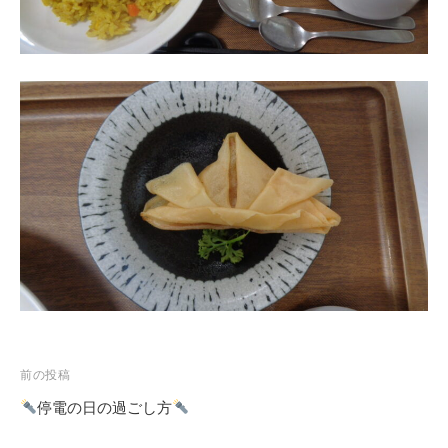
ぎ
”
に
は
あ
り
ま
す
。
前の投稿
停電の日の過ごし方
投