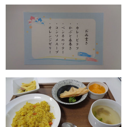
ら
す
。
穏
や
か
な
毎
日
と
安
心
が
、
“
せ
せ
ら