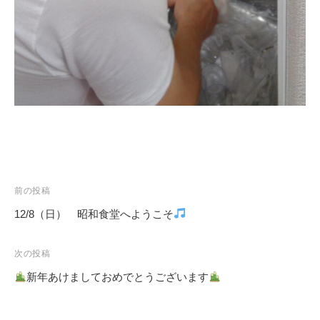
前の投稿
12/8（日） 昭和食堂へようこそ
投
稿
次の投稿
ナ
新年あけましておめでとうございます
ビ
ゲ