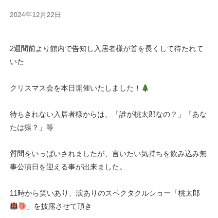
景
宅
せ
翠
2024年12月22日
b
型
ら
会
y
有
ぎ
の
s
料
2週間前より館内で告知し入居者様が首を長くして待たれて
e
有
老
|
s
いた
人
料
e
ホ
老
住
r
ー
人
クリスマス会を本日開催いたしました！
宅
a
ム
ホ
型
g
ー
待ちきれない入居者様からは、「誰が桃太郎なの？」「あな
有
i
ム
たは猿？」等
料
。
老
自
質問をいっぱいされましたが、言いたい気持ちを飲み込み無
人
分
事公演日を迎える事が出来ました。
ホ
ら
ー
し
11時から笑いあり、涙ありのスペクタクルショー「桃太郎
く
ム
」を披露させて頂き
暮