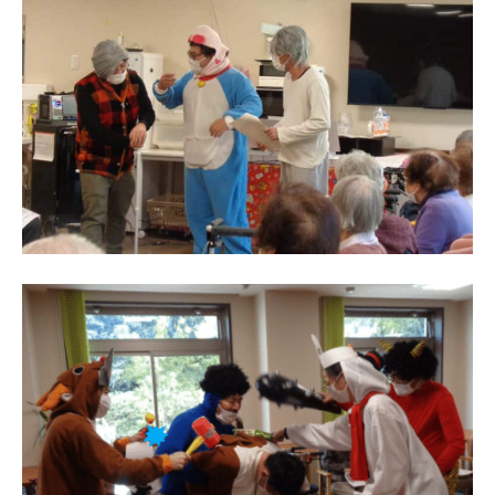
ぎ
”
に
は
あ
り
ま
す
。