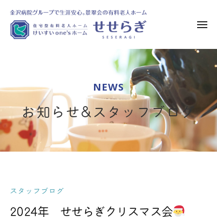
け
ー
コ
い
ン
す
メ
テ
い
ニ
ュ
ン
o
け
金
ー
n
ツ
い
沢
e
へ
病
す
’
NEWS
ス
院
い
s
グ
キ
o
ホ
お知らせ&スタッフブログ
ル
ッ
n
ー
ー
プ
ム
e
プ
せ
’
で
せ
s
生
ら
ホ
涯
ぎ
安
ー
スタッフブログ
心
ム
|
。
2024年 せせらぎクリスマス会
住
せ