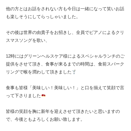
ら
他の方とはお話をされない方も今日は一緒になって笑いお話
す
。
も楽しそうにしてらっしゃいました。
穏
や
その後は世界の由貴子をお招きし、全員でピアノによるクリ
か
スマスソングを歌い、
な
毎
12時にはグリーンヘルスケア様によるスペシャルランチのご
日
提供をさせて頂き、食事が来るまでの時間は、食前スパーク
と
リングで喉を潤わして頂きました
安
心
食事も皆様「美味しい！美味しい！」と口を揃えて笑顔で言
が
って下さりました
、
“
せ
皆様の笑顔を胸に新年を迎えさせて頂きたいと思いますの
せ
で、今後ともよろしくお願い致します。
ら