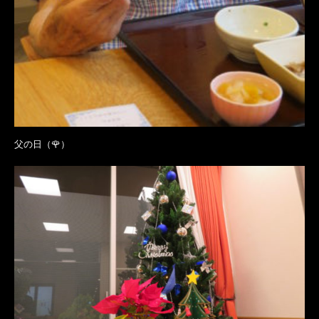
父の日（🌹）