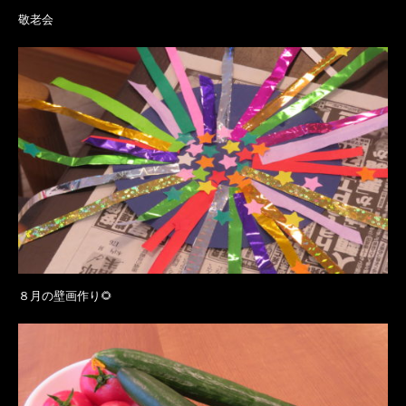
敬老会
８月の壁画作り🌻